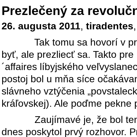
Prezlečený za revoluč
26. augusta 2011
,
tiradentes
Tak tomu sa hovorí v pravý
byť, ale prezliecť sa. Takto pr
´affaires líbyjského veľvyslan
postoj bol u mňa síce očakáva
slávneho vztýčenia „povstalecke
kráľovskej). Ale poďme pekne 
Zaujímavé je, že bol tento „
dnes poskytol prvý rozhovor. P