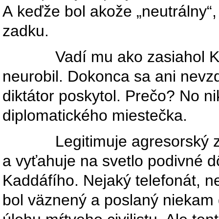
A keďže bol akože „neutrálny“,
zadku.
Vadí mu ako zasiahol Kaddáf
neurobil. Dokonca sa ani nevzda
diktátor poskytol. Prečo? No 
diplomatického miestečka.
Legitimuje agresorský zás
a vyťahuje na svetlo podivné dô
Kaddáfího. Nejaký telefonát, n
bol väznený a poslaný niekam