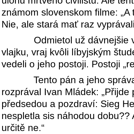
úlohu mŕtveho civilistu. Ale t
známom slovenskom filme: „A ty
Nie, ale stará mať raz vyprávali
Odmietol už dávnejšie vyve
vlajku, vraj kvôli líbyjským št
vedeli o jeho postoji. Postoji „
Tento pán a jeho správanie 
rozprával Ivan Mládek: „Přijd
předsedou a pozdraví: Sieg Hei
nespletla sis náhodou dobu?? 
určitě ne.“